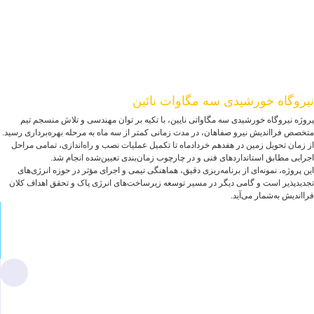
یروگاه خورشیدی سه مگاوات نائین
روژه نیروگاه خورشیدی سه مگاواتی نایین، با تکیه بر توان مهندسی و تلاش منسجم تیم
تخصص فرااندیش نیرو صفاهان، در مدت زمانی کمتر از سه ماه به مرحله بهره‌برداری رسید.
ز زمان تحویل زمین در هفدهم خردادماه تا تکمیل عملیات نصب و راه‌اندازی، تمامی مراحل
جرایی مطابق استانداردهای فنی و در چارچوب زمان‌بندی تعیین‌شده انجام شد.
ین پروژه، نمونه‌ای از برنامه‌ریزی دقیق، هماهنگی تیمی و اجرای مؤثر در حوزه انرژی‌های
جدیدپذیر است و گامی دیگر در مسیر توسعه زیرساخت‌های انرژی پاک و تحقق اهداف کلان
رااندیش به‌شمار می‌آید.
1404/03/04
شروع پروژه
آغاز عملیات اجرایی پروژه نیروگاه خورشیدی یک مگاواتی در
اراضی شهرک علمی و تحقیقاتی اصفهان، در تاریخ چهارم خرداد
ماه سال هزار و چهارصد و چهار.