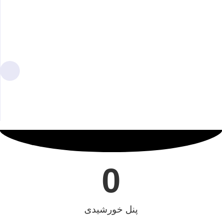
1404/06/17
اتمام پروژه
اتمام عملیات اجرایی و تحویل پروژه نیروگاه خورشیدی یک
مگاواتی در اراضی شهرک علمی و تحقیقاتی اصفهان، در تاریخ
هفدهم شهریور ماه سال هزار و چهارصد و چهار.
0
پنل خورشیدی