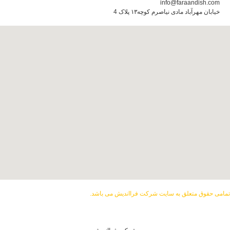
info@faraandish.com
خیابان مهرآباد مادی نیاصرم کوچه۱۳ پلاک 4
مامی حقوق متعلق به سایت شرکت فرااندیش می باشد.